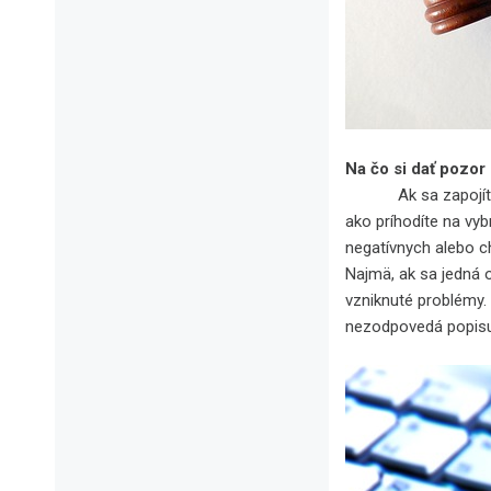
Na čo si dať pozor 
Ak sa zapojíte do 
ako príhodíte na vybr
negatívnych alebo ch
Najmä, ak sa jedná o
vzniknuté problémy. D
nezodpovedá popisu.