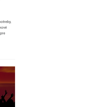
otreby,
ekové
 pre