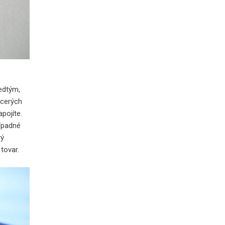
edtým,
acerých
pojíte.
rípadné
rý
tovar.