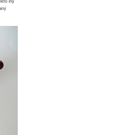
ekto iný
Daný