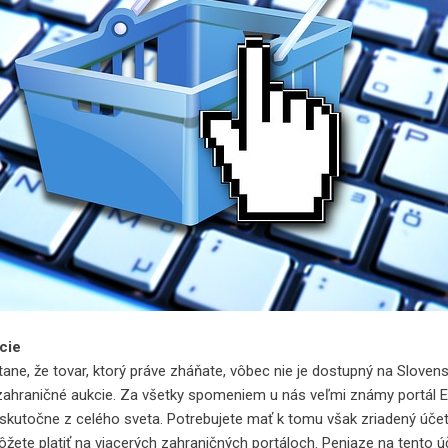
cie
že tovar, ktorý práve zháňate, vôbec nie je dostupný na Slovens
zahraničné aukcie. Za všetky spomeniem u nás veľmi známy portál E
 skutočne z celého sveta. Potrebujete mať k tomu však zriadený úče
žete platiť na viacerých zahraničných portáloch. Peniaze na tento úč