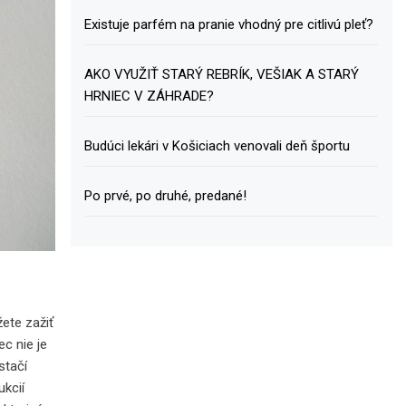
Existuje parfém na pranie vhodný pre citlivú pleť?
AKO VYUŽIŤ STARÝ REBRÍK, VEŠIAK A STARÝ
HRNIEC V ZÁHRADE?
Budúci lekári v Košiciach venovali deň športu
Po prvé, po druhé, predané!
ete zažiť
c nie je
stačí
ukcií