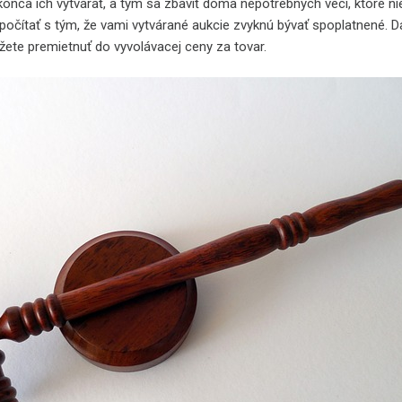
onca ich vytvárať, a tým sa zbaviť doma nepotrebných vecí, ktoré ni
 počítať s tým, že vami vytvárané aukcie zvyknú bývať spoplatnené. 
žete premietnuť do vyvolávacej ceny za tovar.