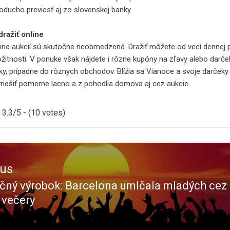
oducho previesť aj zo slovenskej banky.
ražiť online
kcií sú skutočne neobmedzené. Dražiť môžete od vecí dennej p
ožitnosti. V ponuke však nájdete i rôzne kupóny na zľavy alebo darč
y, prípadne do rôznych obchodov. Blížia sa Vianoce a svoje darčeky
yriešiť pomerne lacno a z pohodlia domova aj cez aukcie.
3.3/5 - (10 votes)
ous
čný výrobok: Barcelona umlčala mladých cez
ous
 večery