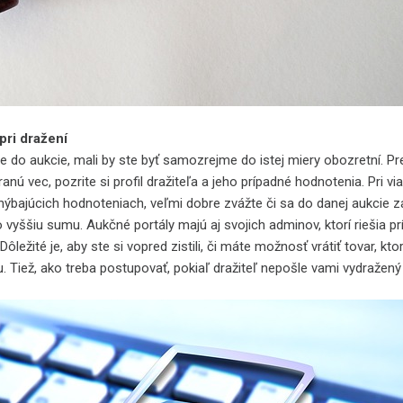
pri dražení
aukcie, mali by ste byť samozrejme do istej miery obozretní. Pr
anú vec, pozrite si profil dražiteľa a jeho prípadné hodnotenia. Pri vi
ýbajúcich hodnoteniach, veľmi dobre zvážte či sa do danej aukcie za
 vyššiu sumu. Aukčné portály majú aj svojich adminov, ktorí riešia p
ôležité je, aby ste si vopred zistili, či máte možnosť vrátiť tovar, kto
 Tiež, ako treba postupovať, pokiaľ dražiteľ nepošle vami vydražený 