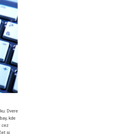
ku. Dvere
bay, kde
t cez
et si