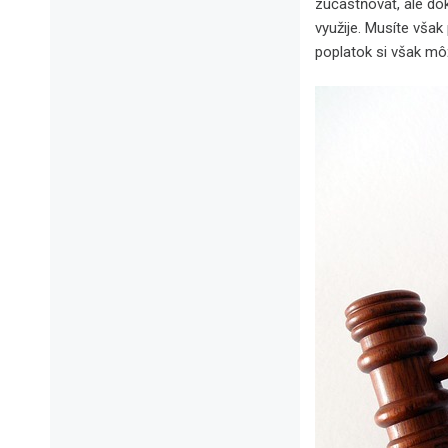
zúčastňovať, ale dok
využije. Musíte však
poplatok si však mô