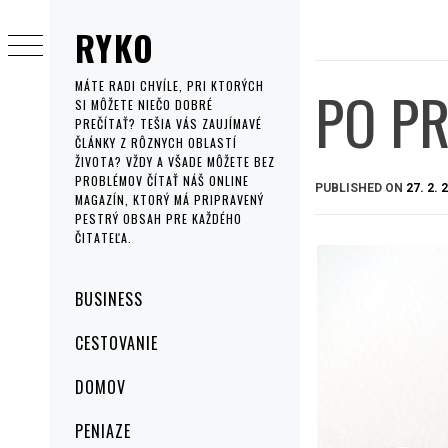
Skip
RYKO
to
content
PO PR
MÁTE RADI CHVÍLE, PRI KTORÝCH
SI MÔŽETE NIEČO DOBRÉ
PREČÍTAŤ? TEŠIA VÁS ZAUJÍMAVÉ
ČLÁNKY Z RÔZNYCH OBLASTÍ
ŽIVOTA? VŽDY A VŠADE MÔŽETE BEZ
PROBLÉMOV ČÍTAŤ NÁŠ ONLINE
PUBLISHED ON
27. 2. 
MAGAZÍN, KTORÝ MÁ PRIPRAVENÝ
PESTRÝ OBSAH PRE KAŽDÉHO
ČITATEĽA.
Primary
BUSINESS
Menu
CESTOVANIE
DOMOV
PENIAZE