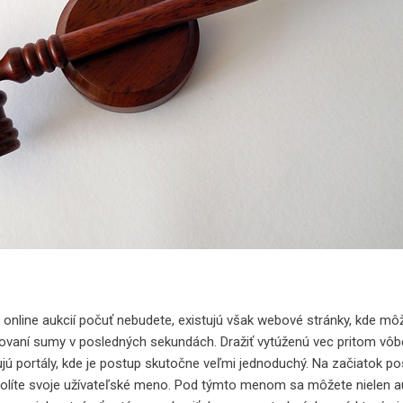
 online aukcií počuť nebudete, existujú však webové stránky, kde môž
dzovaní sumy v posledných sekundách. Dražiť vytúženú vec pritom vôbe
jú portály, kde je postup skutočne veľmi jednoduchý. Na začiatok po
 zvolíte svoje užívateľské meno. Pod týmto menom sa môžete nielen a