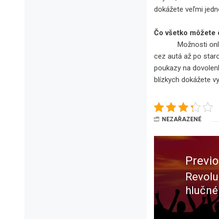
dokážete veľmi jedn
Čo všetko môžete d
Možnosti online au
cez autá až po star
poukazy na dovolenk
blízkych dokážete v
NEZAŘAZENÉ
Navigace
pro
Previ
příspěvek
Revolu
Previ
hlučné
post: