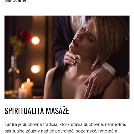
blahodarne […]
SPIRITUALITA MASÁŽE
Tantra je duchovná tradícia, ktorá stavia duchovné, nehmotné,
spirituálne záujmy nad tie povrchné, pozemské, hmotné a