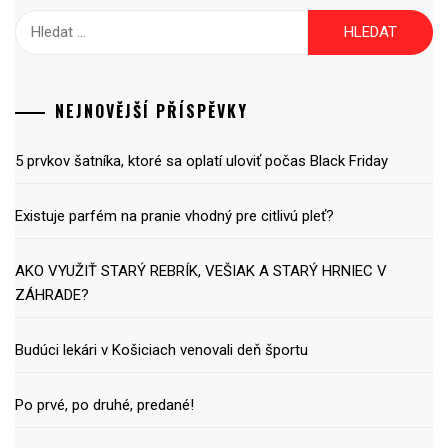
Vyhledávání
NEJNOVĚJŠÍ PŘÍSPĚVKY
5 prvkov šatníka, ktoré sa oplatí uloviť počas Black Friday
Existuje parfém na pranie vhodný pre citlivú pleť?
AKO VYUŽIŤ STARÝ REBRÍK, VEŠIAK A STARÝ HRNIEC V
ZÁHRADE?
Budúci lekári v Košiciach venovali deň športu
Po prvé, po druhé, predané!