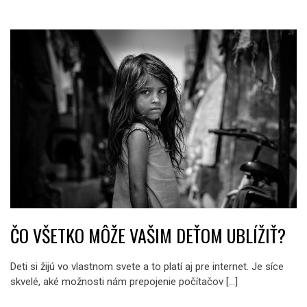
ČO VŠETKO MÔŽE VAŠIM DEŤOM UBLÍŽIŤ?
Deti si žijú vo vlastnom svete a to platí aj pre internet. Je síce
skvelé, aké možnosti nám prepojenie počítačov […]