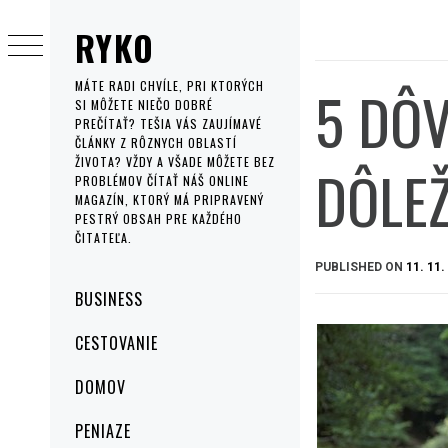
Skip
RYKO
to
content
5 DÔV
MÁTE RADI CHVÍLE, PRI KTORÝCH
SI MÔŽETE NIEČO DOBRÉ
PREČÍTAŤ? TEŠIA VÁS ZAUJÍMAVÉ
ČLÁNKY Z RÔZNYCH OBLASTÍ
ŽIVOTA? VŽDY A VŠADE MÔŽETE BEZ
DÔLEŽ
PROBLÉMOV ČÍTAŤ NÁŠ ONLINE
MAGAZÍN, KTORÝ MÁ PRIPRAVENÝ
PESTRÝ OBSAH PRE KAŽDÉHO
ČITATEĽA.
PUBLISHED ON
11. 11.
Primary
BUSINESS
Menu
CESTOVANIE
DOMOV
PENIAZE