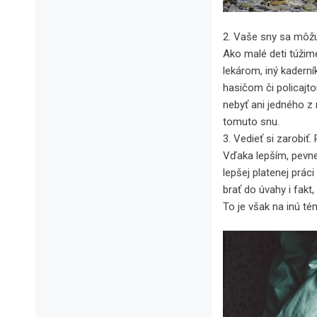
2. Vaše sny sa môžu 
Ako malé deti túžim
lekárom, iný kader
hasičom či policajto
nebyť ani jedného z
tomuto snu.
3. Vedieť si zarobiť.
Vďaka lepším, pevne
lepšej platenej prác
brať do úvahy i fakt,
To je však na inú té