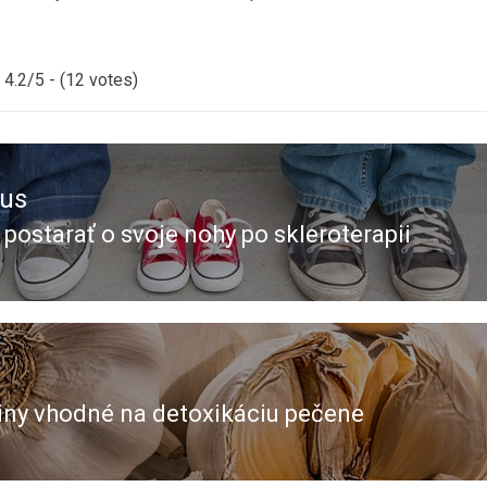
4.2/5 - (12 votes)
ous
 postarať o svoje nohy po skleroterapii
ous
iny vhodné na detoxikáciu pečene