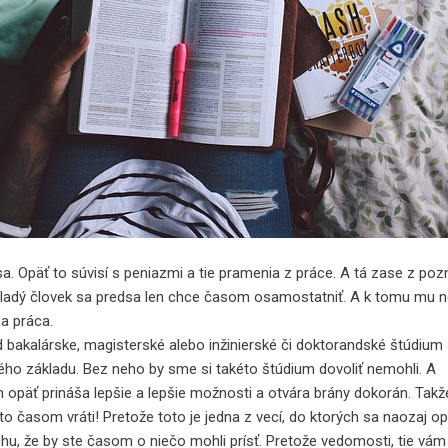
a. Opäť to súvisí s peniazmi a tie pramenia z práce. A tá zase z poz
ladý človek sa predsa len chce časom osamostatniť. A k tomu mu
 a práca.
d bakalárske, magisterské alebo inžinierské či doktorandské štúdium
ho základu. Bez neho by sme si takéto štúdium dovoliť nemohli. A
opäť prináša lepšie a lepšie možnosti a otvára brány dokorán. Takž
 to časom vráti! Pretože toto je jedna z vecí, do ktorých sa naozaj opl
hu, že by ste časom o niečo mohli prísť. Pretože vedomosti, tie vám