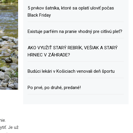
5 prvkov šatníka, ktoré sa oplatí uloviť počas
Black Friday
Existuje parfém na pranie vhodný pre citlivú pleť?
AKO VYUŽIŤ STARÝ REBRÍK, VEŠIAK A STARÝ
HRNIEC V ZÁHRADE?
Budúci lekári v Košiciach venovali deň športu
Po prvé, po druhé, predané!
ie.
tiť. Je už