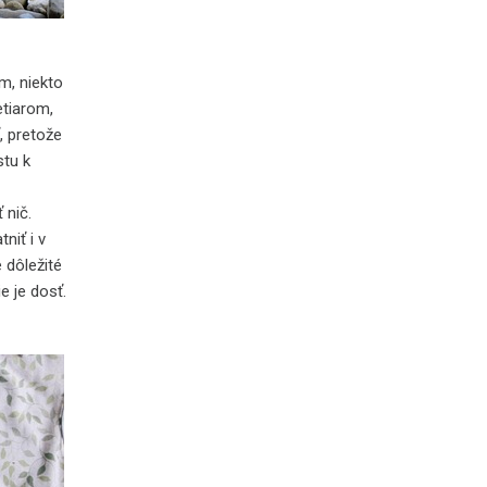
m, niekto
tiarom,
, pretože
stu k
 nič.
niť i v
 dôležité
e je dosť.