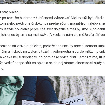
stať realitou.
e po tom, čo budeme v budúcnosti vykonávať. Niekto túži byť učiteľo
níkom alebo pekárom, či dokonca predavačom, manažérom alebo sme
m. Každé povolanie je pre náš svet dôležité a mali by sme si ho ceniť
 nich, dnes by sme sa mali ťažko. Vzdelanie nám ale môže uľahčiť ce
 Peniaze sú v živote dôležité, pretože bez nich by sme si nemohli kúpiť
jším a niekedy na získanie ťažším vedomostiam sa ale môžeme uplat
i a vďaka nej si dopriať to, po čom naše srdce piští. Samozrejme, tu je
 že vedieť hospodáriť sa oplatí a na druhej strane, skromnosti nikdy ni
mu.