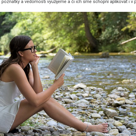
 poznatky a vedomosti využijeme a či ich sme schopní aplikovať i v p