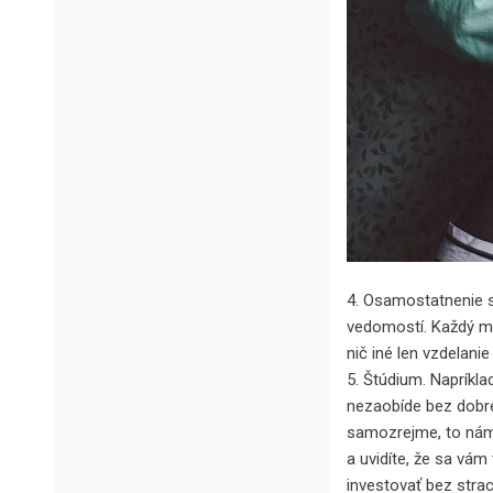
4. Osamostatnenie s
vedomostí. Každý m
nič iné len vzdelanie
5. Štúdium. Napríkla
nezaobíde bez dobré
samozrejme, to nám 
a uvidíte, že sa vám
investovať bez strac