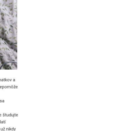
natkov a
 nepomôže
 sa
e študujte
atí
 už nikdy