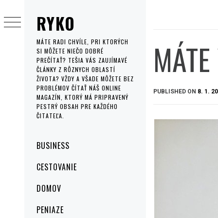
Skip
RYKO
to
content
MÁTE
MÁTE RADI CHVÍLE, PRI KTORÝCH
SI MÔŽETE NIEČO DOBRÉ
PREČÍTAŤ? TEŠIA VÁS ZAUJÍMAVÉ
ČLÁNKY Z RÔZNYCH OBLASTÍ
ŽIVOTA? VŽDY A VŠADE MÔŽETE BEZ
PROBLÉMOV ČÍTAŤ NÁŠ ONLINE
PUBLISHED ON
8. 1. 2
MAGAZÍN, KTORÝ MÁ PRIPRAVENÝ
PESTRÝ OBSAH PRE KAŽDÉHO
ČITATEĽA.
Primary
BUSINESS
Menu
CESTOVANIE
DOMOV
PENIAZE