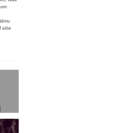
úšom
vášmu
ľ ešte