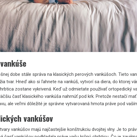
 vankúše
nešnej dobe stále správa na klasických perových vankúšoch. Tieto va
ia tvar. Hneď ako si ľahnete na vankúš, vytvorí sa diera, do ktorej 
chrbtica zostane vykrivená. Keď už odmietate používať ortopedický v
väčšiu časť klasického vankúša nahrnúť pod krk. Pretože nestačí mať
avu, ale veľmi dôležité je správne vytvarovaná hmota práve pod vaší
dických vankúšov
vary vankúšov majú najčastejšie konštrukciu dvojitej vlny. Je to prá
á časť vankúšov podkladala práve vašu krčnú chrbticu. Čo je zaujím