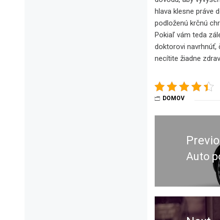
hlava klesne práve d
podloženú krčnú chr
Pokiaľ vám teda zál
doktorovi navrhnúť, 
necítite žiadne zdra
DOMOV
Navigace
pro
Previ
příspěvek
Auto p
Previ
post: