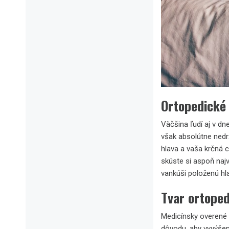
Ortopedické
Väčšina ľudí aj v d
však absolútne nedrž
hlava a vaša krčná 
skúste si aspoň naj
vankúši položenú hl
Tvar ortope
Medicínsky overené t
dôvodu, aby vyvýšen