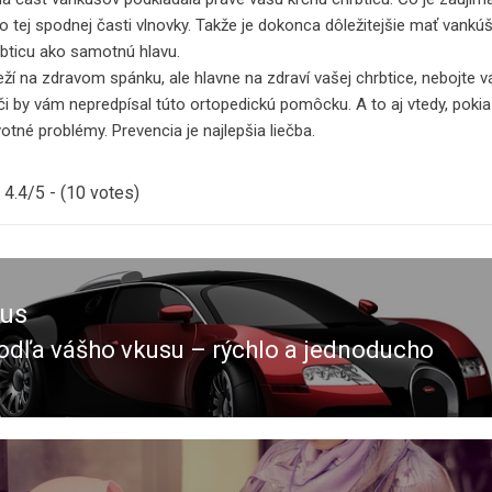
o tej spodnej časti vlnovky. Takže je dokonca dôležitejšie mať vank
bticu ako samotnú hlavu.
eží na zdravom spánku, ale hlavne na zdraví vašej chrbtice, nebojte 
či by vám nepredpísal túto ortopedickú pomôcku. A to aj vtedy, pokia
votné problémy. Prevencia je najlepšia liečba.
4.4/5 - (10 votes)
ous
odľa vášho vkusu – rýchlo a jednoducho
ous