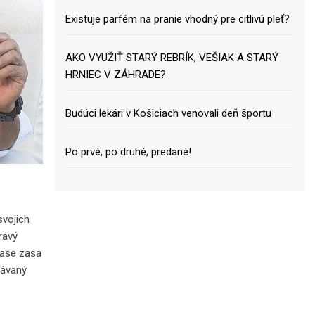
Existuje parfém na pranie vhodný pre citlivú pleť?
AKO VYUŽIŤ STARÝ REBRÍK, VEŠIAK A STARÝ
HRNIEC V ZÁHRADE?
Budúci lekári v Košiciach venovali deň športu
Po prvé, po druhé, predané!
svojich
ravý
čase zasa
bávaný