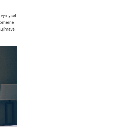
n výmysel
 pomerne
ujímavé,