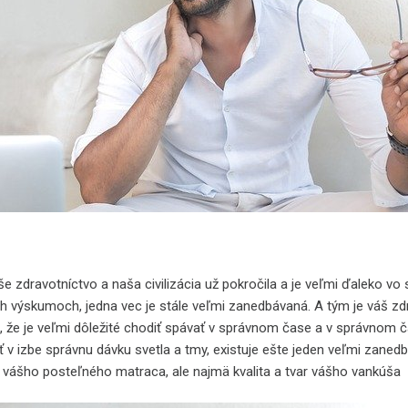
e zdravotníctvo a naša civilizácia už pokročila a je veľmi ďaleko vo 
h výskumoch, jedna vec je stále veľmi zanedbávaná. A tým je váš zd
 že je veľmi dôležité chodiť spávať v správnom čase a v správnom 
ť v izbe správnu dávku svetla a tmy, existuje ešte jeden veľmi zaned
ta vášho posteľného matraca, ale najmä kvalita a tvar vášho vankúša