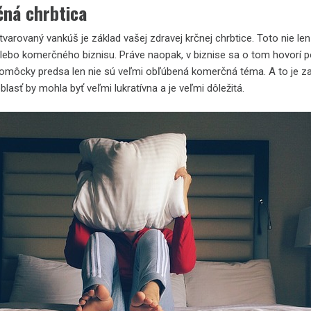
čná chrbtica
varovaný vankúš je základ vašej zdravej krčnej chrbtice. Toto nie le
lebo komerčného biznisu. Práve naopak, v biznise sa o tom hovorí
omôcky predsa len nie sú veľmi obľúbená komerčná téma. A to je za
blasť by mohla byť veľmi lukratívna a je veľmi dôležitá.