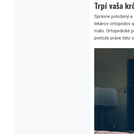
Trpí vaša kr
Správne položený a t
lekárov-ortopédov a
málo. Ortopedické p
pretože práve táto o