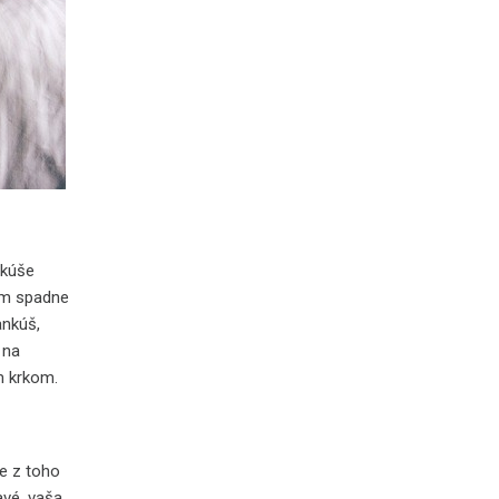
nkúše
vám spadne
ankúš,
 na
m krkom.
ve z toho
avé, vaša